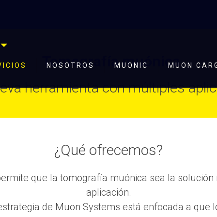
Tomografía muónica
VICIOS
NOSOTROS
MUONIC
MUON CAR
eva herramienta con múltiples apli
¿Qué ofrecemos?
s permite que la tomografía muónica sea la soluc
aplicación.
a estrategia de Muon Systems está enfocada a que l