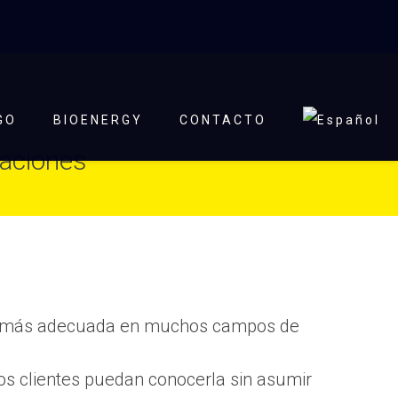
GO
BIOENERGY
CONTACTO
caciones
ión más adecuada en muchos campos de
os clientes puedan conocerla sin asumir