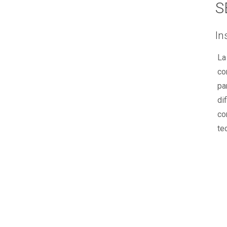
S
In
La
co
pa
di
co
te