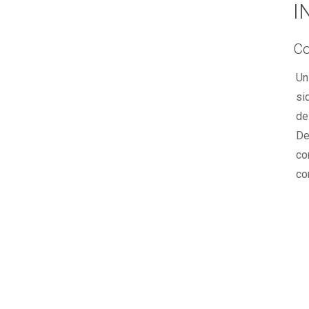
I
Co
Un
si
de
De
co
co