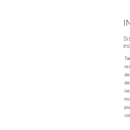
I
Si
es
Ta
re
de
de
ri
mi
pu
co