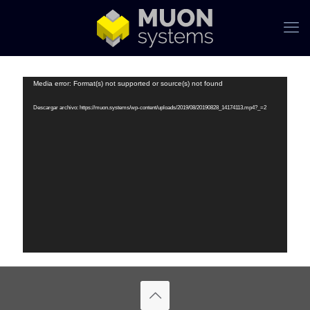
Reproductor
Media error: Format(s) not supported or source(s) not found
de
vídeo
Descargar archivo: https://muon.systems/wp-content/uploads/2019/08/20190828_14174113.mp4?_=2